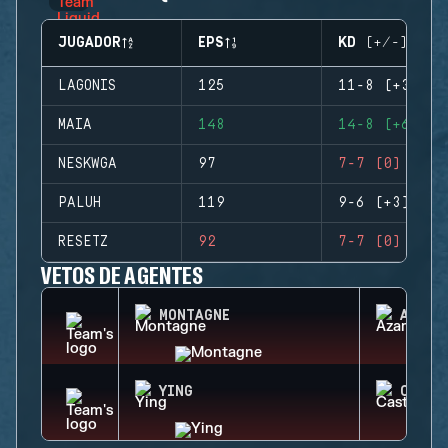
JUGADOR
EPS
KD (+/-)
LAGONIS
125
11-8 (+3)
MAIA
148
14-8 (+6)
NESKWGA
97
7-7 (0)
PALUH
119
9-6 (+3)
RESETZ
92
7-7 (0)
VETOS DE AGENTES
MONTAGNE
AZAMI
YING
CASTL