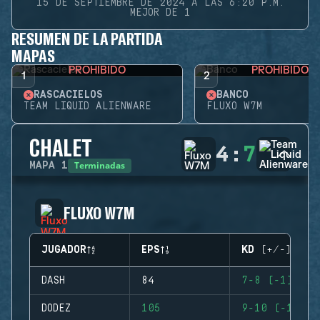
15 DE SEPTIEMBRE DE 2024 A LAS 6:20 P.M.
MEJOR DE 1
RESUMEN DE LA PARTIDA
MAPAS
PROHIBIDO
PROHIBIDO
1
2
RASCACIELOS
BANCO
TEAM LIQUID ALIENWARE
FLUXO W7M
CHALET
4
:
7
Terminadas
MAPA
1
FLUXO W7M
JUGADOR
EPS
KD (+/-)
DASH
84
7-8 (-1)
DODEZ
105
9-10 (-1)