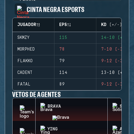
CINTA NEGRA ESPORTS
JUGADOR
EPS
KD (+/-)
SKMZY
115
14-10 (+4)
MORPHED
78
7-10 (-3)
FLAKKO
79
9-12 (-3)
CADENT
114
13-10 (+3)
FATAL
89
9-12 (-3)
VETOS DE AGENTES
BRAVA
SOLIS
YING
AZAMI