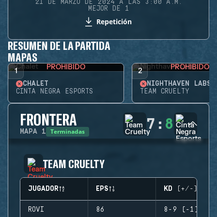
21 DE MARZO DE 2024 A LAS 3:00 A.M.
MEJOR DE 1
Repetición
RESUMEN DE LA PARTIDA
MAPAS
PROHIBIDO
PROHIBIDO
1
2
CHALET
NIGHTHAVEN LABS
CINTA NEGRA ESPORTS
TEAM CRUELTY
FRONTERA
7
:
8
Terminadas
MAPA
1
TEAM CRUELTY
JUGADOR
EPS
KD (+/-)
ROVI
86
8-9 (-1)