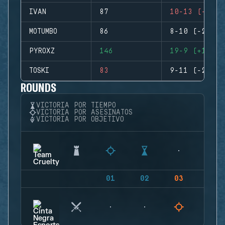
IVAN
87
10-13 (-3)
MOTUMBO
86
8-10 (-2)
PYROXZ
146
19-9 (+10)
TOSKI
83
9-11 (-2)
ROUNDS
VICTORIA POR TIEMPO
VICTORIA POR ASESINATOS
VICTORIA POR OBJETIVO
01
02
03
04