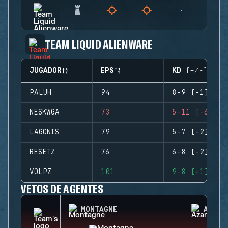
TEAM LIQUID ALIENWARE
JUGADOR
EPS
KD (+/-)
PALUH
94
8-9 (-1)
NESKWGA
73
5-11 (-6)
LAGONIS
79
5-7 (-2)
RESETZ
76
6-8 (-2)
VOLPZ
101
9-8 (+1)
VETOS DE AGENTES
MONTAGNE
AZAMI