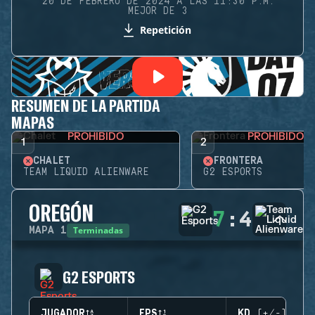
20 DE FEBRERO DE 2024 A LAS 11:30 P.M.
MEJOR DE 3
Repetición
RESUMEN DE LA PARTIDA
MAPAS
PROHIBIDO
PROHIBIDO
1
2
CHALET
FRONTERA
TEAM LIQUID ALIENWARE
G2 ESPORTS
OREGÓN
7
:
4
Terminadas
MAPA
1
G2 ESPORTS
JUGADOR
EPS
KD (+/-)