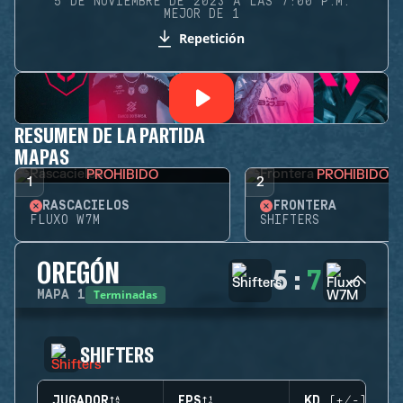
5 DE NOVIEMBRE DE 2023 A LAS 7:00 P.M.
MEJOR DE 1
Repetición
RESUMEN DE LA PARTIDA
MAPAS
PROHIBIDO
PROHIBIDO
1
2
RASCACIELOS
FRONTERA
FLUXO W7M
SHIFTERS
OREGÓN
5
:
7
Terminadas
MAPA
1
SHIFTERS
JUGADOR
EPS
KD (+/-)