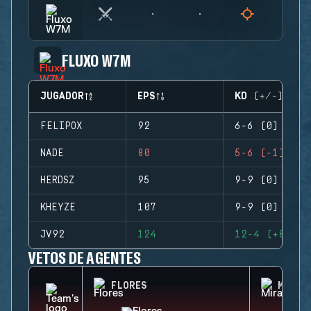
FLUXO W7M
JUGADOR
EPS
KD (+/-)
FELIPOX
92
6-6 (0)
NADE
80
5-6 (-1)
HERDSZ
95
9-9 (0)
KHEYZE
107
9-9 (0)
JV92
124
12-4 (+8)
VETOS DE AGENTES
FLORES
MIRA