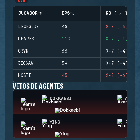
JUGADOR
EPS
KD (+/-)
LEONGIDS
48
2-8 (-6)
DEAPEK
113
8-7 (+1)
CRYN
66
3-7 (-4)
JIGSAW
54
3-7 (-4)
HXSTI
45
2-8 (-6)
VETOS DE AGENTES
DOKKAEBI
AZAMI
YING
FENRI