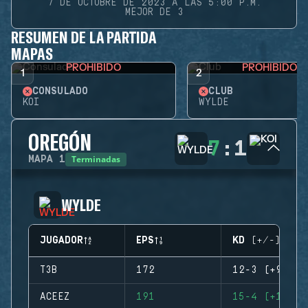
7 DE OCTUBRE DE 2023 A LAS 5:00 P.M.
MEJOR DE 3
RESUMEN DE LA PARTIDA
MAPAS
PROHIBIDO
PROHIBIDO
1
2
CONSULADO
CLUB
KOI
WYLDE
OREGÓN
7
:
1
Terminadas
MAPA
1
WYLDE
JUGADOR
EPS
KD (+/-)
T3B
172
12-3 (+9)
ACEEZ
191
15-4 (+11)