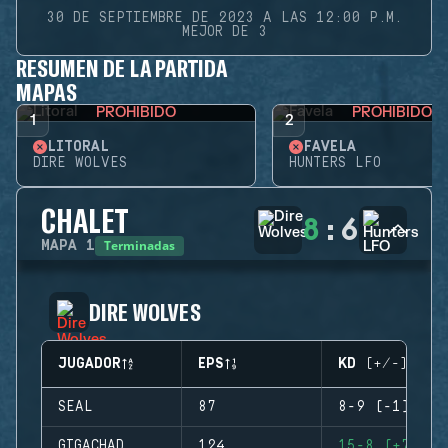
30 DE SEPTIEMBRE DE 2023 A LAS 12:00 P.M.
MEJOR DE 3
RESUMEN DE LA PARTIDA
MAPAS
PROHIBIDO
PROHIBIDO
1
2
LITORAL
FAVELA
DIRE WOLVES
HUNTERS LFO
CHALET
8
:
6
Terminadas
MAPA
1
DIRE WOLVES
JUGADOR
EPS
KD (+/-)
SEAL
87
8-9 (-1)
GIGACHAD
124
15-8 (+7)