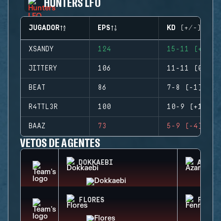
HUNTERS LFO
JUGADOR
EPS
KD (+/-)
XSANDY
124
15-11 (+4)
JITTERY
106
11-11 (0)
BEAT
86
7-8 (-1)
R4TTL3R
100
10-9 (+1)
BAAZ
73
5-9 (-4)
VETOS DE AGENTES
DOKKAEBI
AZAMI
FLORES
FENRI