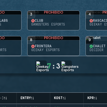
IDO
PROHIBIDO
PR
3
4
LABS
CLUB
RASCAC
S
GANGSTERS ESPORTS
GEEKAY E
IDO
PROHIBIDO
8
9
FRONTERA
CHALET
ORTS
GEEKAY ESPORTS
DECIDER
7
:
3
-)
ENTRY
KOST
KPR