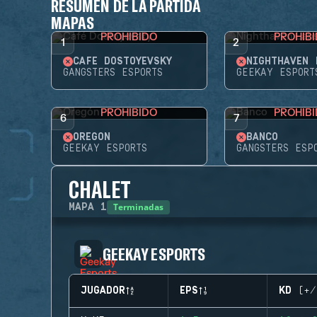
RESUMEN DE LA PARTIDA
MAPAS
PROHIBIDO
PROHIB
1
2
CAFÉ DOSTOYEVSKY
NIGHTHAVEN 
GANGSTERS ESPORTS
GEEKAY ESPORT
PROHIBIDO
PROHIB
6
7
OREGÓN
BANCO
GEEKAY ESPORTS
GANGSTERS ESP
CHALET
Terminadas
MAPA
1
GEEKAY ESPORTS
JUGADOR
EPS
KD (+/