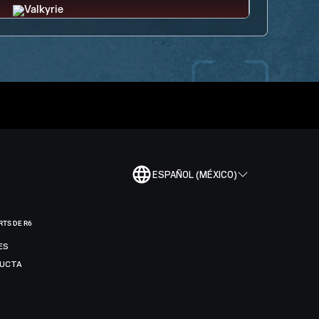
ESPAÑOL (MÉXICO)
RTS DE R6
ES
DUCTA