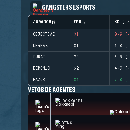
GANGSTERS ESPORTS
JUGADOR
EPS
KD (+/
OBJECTIVE
31
0-9 (-
DR4MAX
81
6-8 (-
FURAT
78
6-8 (-
DEMON1C
62
4-9 (-
RAZOR
86
7-8 (-
VETOS DE AGENTES
DOKKAEBI
YING