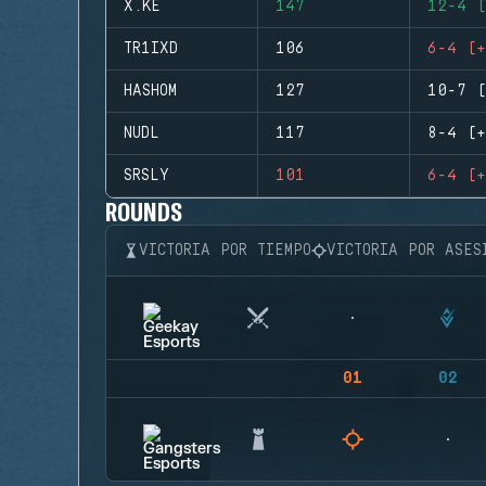
X.KE
147
12-4 (
TR1IXD
106
6-4 (+
HASHOM
127
10-7 (
NUDL
117
8-4 (+
SRSLY
101
6-4 (+
ROUNDS
VICTORIA POR TIEMPO
VICTORIA POR ASES
01
02