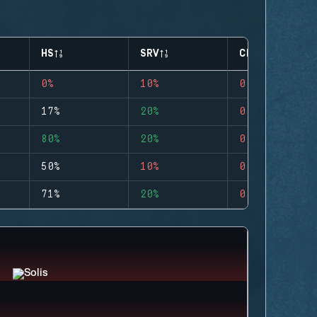
HS
SRV
CLUTCHES
0%
10%
0
17%
20%
0
80%
20%
0
50%
10%
0
71%
20%
0