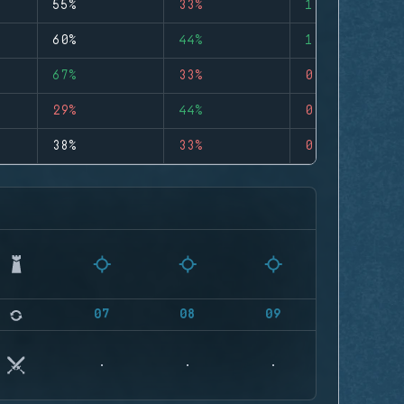
55%
33%
1
60%
44%
1
67%
33%
0
29%
44%
0
38%
33%
0
07
08
09