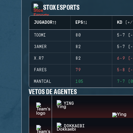
STOX ESPORTS
JUGADOR
EPS
KD (+/
TOOMI
80
5-7 (-
3AMER
82
5-7 (-
X.R7
82
6-9 (-
FARES
79
5-8 (-
MANTCAL
105
7-7 (0
VETOS DE AGENTES
YING
DOKKAEBI