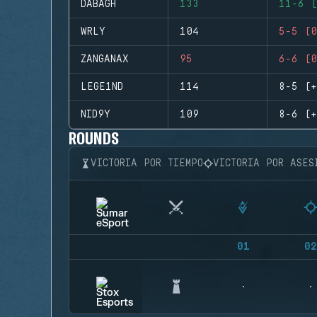
DABAGH
133
11-6 (
WRLY
104
5-5 (0
ZANGANAX
95
6-6 (0
LEGE1ND
114
8-5 (+
NID9Y
109
8-6 (+
ROUNDS
VICTORIA POR TIEMPO
VICTORIA POR ASES
01
02