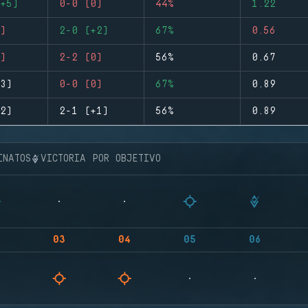
+5)
0-0 (0)
44%
1.22
)
2-0 (+2)
67%
0.56
)
2-2 (0)
56%
0.67
3)
0-0 (0)
67%
0.89
2)
2-1 (+1)
56%
0.89
INATOS
VICTORIA POR OBJETIVO
03
04
05
06