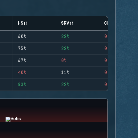
HS
SRV
CLUTCHES
60%
22%
0
75%
22%
0
67%
0%
0
40%
11%
0
83%
22%
0