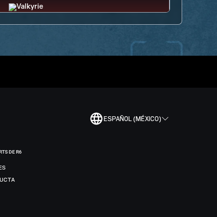
ESPAÑOL (MÉXICO)
RTS DE R6
ES
DUCTA