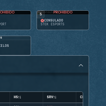
OHIBIDO
PROHIBIDO
5
CONSULADO
PORT
STOX ESPORTS
IELOS
HS
SRV
CLUTCHES