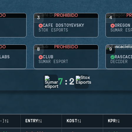
IDO
PROHIBIDO
PR
3
4
CAFÉ DOSTOYEVSKY
OREGÓN
STOX ESPORTS
SUMAR ES
IDO
PROHIBIDO
8
9
LABS
CLUB
RASCAC
SUMAR ESPORT
DECIDER
7
:
2
-)
ENTRY
KOST
KPR