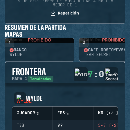
18 DE SEPTIEMBRE DE 2023 A LAS 4:00 P.M.
MEJOR DE 1
Repetición
RESUMEN DE LA PARTIDA
MAPAS
PROHIBIDO
PROHIBIDO
1
2
BANCO
CAFÉ DOSTOYEVSKY
WYLDE
TEAM SECRET
FRONTERA
7
:
0
Terminadas
MAPA
1
WYLDE
JUGADOR
EPS
KD (+/-)
T3B
99
5-7 (-2)