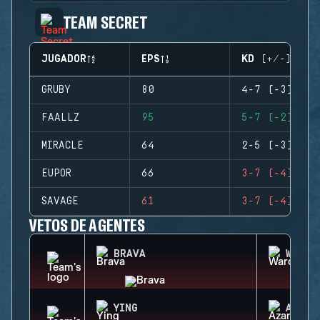
TEAM SECRET
JUGADOR
EPS
KD (+/-)
GRUBY
80
4-7 (-3)
FAALLZ
95
5-7 (-2)
MIRACLE
64
2-5 (-3)
EUPOR
66
3-7 (-4)
SAVAGE
61
3-7 (-4)
VETOS DE AGENTES
BRAVA
WARDE
YING
AZAMI