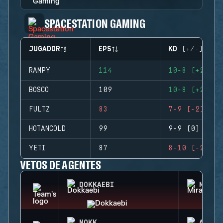
SPACESTATION GAMING
JUGADOR
EPS
KD (+/-)
RAMPY
114
10-8 (+2)
BOSCO
109
10-8 (+2)
FULTZ
83
7-9 (-2)
HOTANCOLD
99
9-9 (0)
YETI
87
8-10 (-2)
VETOS DE AGENTES
DOKKAEBI
MIRA