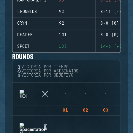
KANTORAKETTI
65
6-11 (-5)
LEONGIDS
93
8-11 (-3)
CRYN
92
8-8 (0)
DEAPEK
101
8-8 (0)
SPOIT
137
14-6 (+8)
ROUNDS
VICTORIA POR TIEMPO
VICTORIA POR ASESINATOS
VICTORIA POR OBJETIVO
01
02
03
04