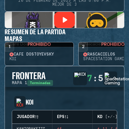
10 DE FEBRERO DE 2023 A LAS 6:00 P.M.
MEJOR DE 3
RESUMEN DE LA PARTIDA
MAPAS
PROHIBIDO
PROHIBIDO
1
2
CAFÉ DOSTOYEVSKY
RASCACIELOS
KOI
SPACESTATION GAMING
FRONTERA
7
:
5
Terminadas
MAPA
1
KOI
JUGADOR
EPS
KD (+/-)