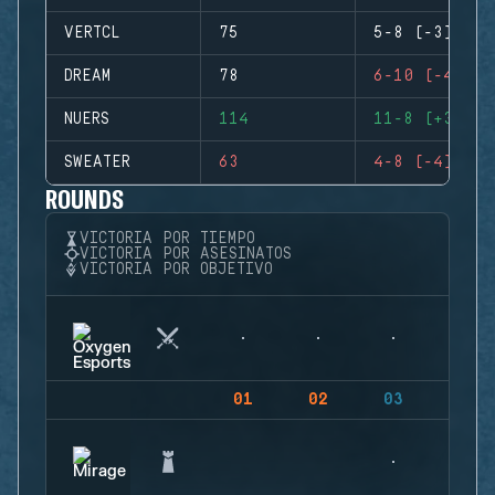
VERTCL
75
5-8 (-3)
DREAM
78
6-10 (-4)
NUERS
114
11-8 (+3)
SWEATER
63
4-8 (-4)
ROUNDS
VICTORIA POR TIEMPO
VICTORIA POR ASESINATOS
VICTORIA POR OBJETIVO
01
02
03
04