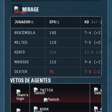
MIRAGE
JUGADOR
EPS
KD (+/-)
BENJIMOOLA
102
7-4 (+3)
MELTED
110
7-5 (+2)
KENTO
134
13-8 (+5)
MOHESSE
112
9-6 (+3)
DEXTER
91
7-8 (-1)
VETOS DE AGENTES
TWITCH
VALKY
NOKK
AZAMI