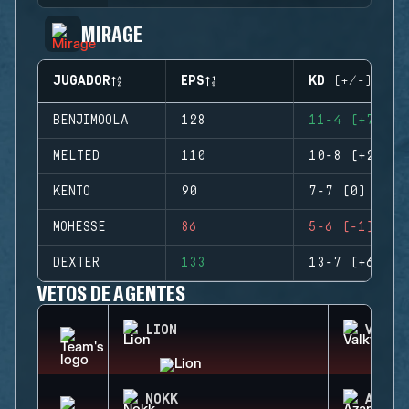
MIRAGE
JUGADOR
EPS
KD (+/-)
BENJIMOOLA
128
11-4 (+7)
MELTED
110
10-8 (+2)
KENTO
90
7-7 (0)
MOHESSE
86
5-6 (-1)
DEXTER
133
13-7 (+6)
VETOS DE AGENTES
LION
VALKY
NOKK
AZAMI