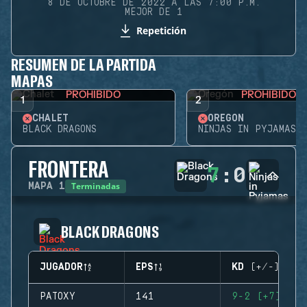
8 DE OCTUBRE DE 2022 A LAS 7:00 P.M.
MEJOR DE 1
Repetición
RESUMEN DE LA PARTIDA
MAPAS
PROHIBIDO
PROHIBIDO
1
2
CHALET
OREGÓN
BLACK DRAGONS
NINJAS IN PYJAMAS
FRONTERA
7
:
0
Terminadas
MAPA
1
BLACK DRAGONS
JUGADOR
EPS
KD (+/-)
PATOXY
141
9-2 (+7)