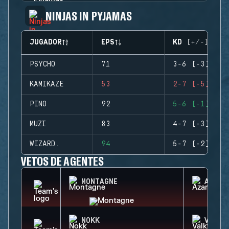
NINJAS IN PYJAMAS
JUGADOR
EPS
KD (+/-)
PSYCHO
71
3-6 (-3)
KAMIKAZE
53
2-7 (-5)
PINO
92
5-6 (-1)
MUZI
83
4-7 (-3)
WIZARD.
94
5-7 (-2)
VETOS DE AGENTES
MONTAGNE
AZAMI
NOKK
VALKY