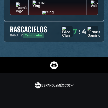
YING
VALKY
RASCACIELOS
7
:
4
Terminadas
MAPA
2
ESPAÑOL (MÉXICO)