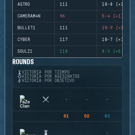
ASTRO
111
10-8 (+2)
CAMERAM4N
96
5-4 (+1)
BULLET1
111
10-9 (+1)
CYBER
117
10-7 (+3)
SOULZ1
118
8-3 (+5)
ROUNDS
VICTORIA POR TIEMPO
VICTORIA POR ASESINATOS
VICTORIA POR OBJETIVO
01
02
03
04