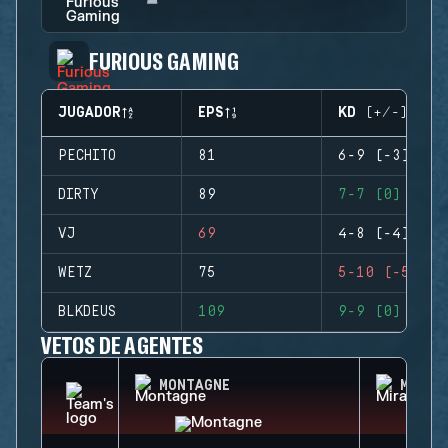
FURIOUS GAMING
JUGADOR
EPS
KD (+/-)
PECHITO
81
6-9 (-3)
DIRTY
89
7-7 (0)
VJ
69
4-8 (-4)
WETZ
75
5-10 (-5)
BLKDEUS
109
9-9 (0)
VETOS DE AGENTES
MONTAGNE
MIRA