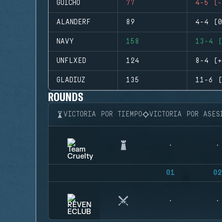
GUICHO
77
4-5 (-
ALANDERF
89
4-4 (0
NAVY
158
13-4 (
UNFLXED
124
8-4 (+
GLADIUZ
135
11-6 (
ROUNDS
VICTORIA POR TIEMPO
VICTORIA POR ASES
01
02