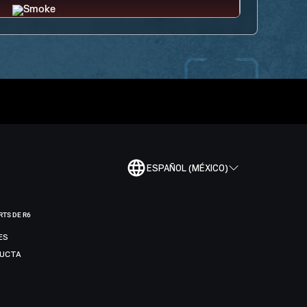
ESPAÑOL (MÉXICO)
RTS DE R6
ES
DUCTA