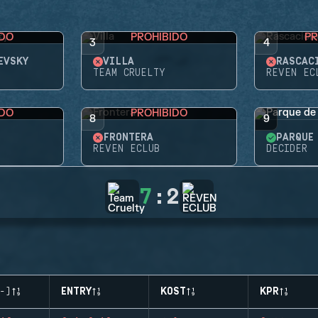
IDO
PROHIBIDO
PR
3
4
EVSKY
VILLA
RASCAC
TEAM CRUELTY
REVEN EC
IDO
PROHIBIDO
8
9
FRONTERA
REVEN ECLUB
DECIDER
7
:
2
-)
ENTRY
KOST
KPR