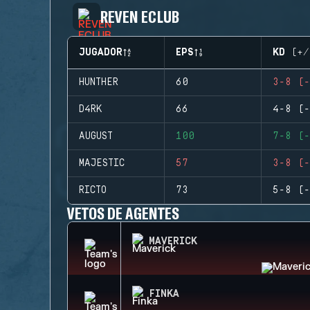
REVEN ECLUB
JUGADOR
EPS
KD (+/
HUNTHER
60
3-8 (-
D4RK
66
4-8 (-
AUGUST
100
7-8 (-
MAJESTIC
57
3-8 (-
RICTO
73
5-8 (-
VETOS DE AGENTES
MAVERICK
FINKA