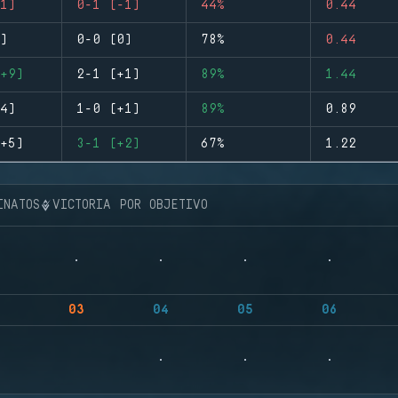
1)
0-1 (-1)
44%
0.44
)
0-0 (0)
78%
0.44
+9)
2-1 (+1)
89%
1.44
4)
1-0 (+1)
89%
0.89
+5)
3-1 (+2)
67%
1.22
INATOS
VICTORIA POR OBJETIVO
03
04
05
06