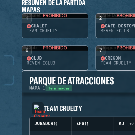
RESUMEN DE LA PARTIDA
MAPAS
PROHIBIDO
PROHIB
1
2
CHALET
CAFÉ DOSTOY
TEAM CRUELTY
REVEN ECLUB
PROHIBIDO
PROHIB
6
7
CLUB
OREGÓN
REVEN ECLUB
TEAM CRUELTY
PARQUE DE ATRACCIONES
Terminadas
MAPA
1
TEAM CRUELTY
JUGADOR
EPS
KD (+/