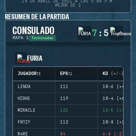
10 DE ABRIL DE 2021 A LAS 5:00 P.M.
MEJOR DE 1
RESUMEN DE LA PARTIDA
CONSULADO
7
:
5
Terminadas
MAPA
1
FURIA
JUGADOR
EPS
KD (+/-)
LENDA
111
10-6 (+4)
HIGHS
119
10-4 (+6)
MIRACLE
121
12-5 (+7)
FNTZY
112
10-8 (+2)
R4RE
84
6-8 (-2)