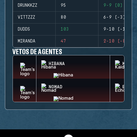
DRUNKKZZ
95
9-9 (0)
VITTZZZ
80
6-9 (-3)
DUDDS
103
9-10 (-1)
MIRANDA
47
2-10 (-8)
VETOS DE AGENTES
HIBANA
KAID
NOMAD
ECHO