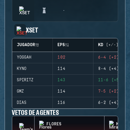
XSET
JUGADOR
EPS
KD (+/-)
YOGGAH
102
6-4 (+2)
KYNO
114
8-4 (+4)
SPIRITZ
143
11-6 (+5)
GMZ
114
7-5 (+2)
DIAS
116
6-2 (+4)
VETOS DE AGENTES
FLORES
MIRA