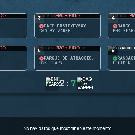
IDO
PROHIBIDO
PR
3
4
CAFÉ DOSTOYEVSKY
BANCO
CAG BY VARREL
BNK FEAR
IDO
PROHIBIDO
8
9
PARQUE DE ATRACCIONES
RASCAC
BNK FEARX
DECIDER
2
:
7
No hay datos que mostrar en este momento