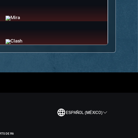
ESPAÑOL (MÉXICO)
RTS DE R6