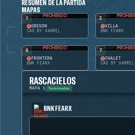
RESUMEN DE LA PARTIDA
MAPAS
PROHIBIDO
PROHIB
1
2
OREGÓN
VILLA
CAG BY VARREL
BNK FEARX
PROHIBIDO
PROHIB
6
7
FRONTERA
CHALET
BNK FEARX
CAG BY VARREL
RASCACIELOS
Terminadas
MAPA
1
BNK FEARX