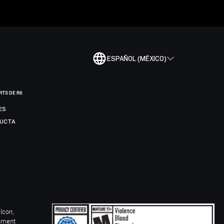
ESPAÑOL (MÉXICO)
RTS DE R6
ES
DUCTA
Icon,
inment