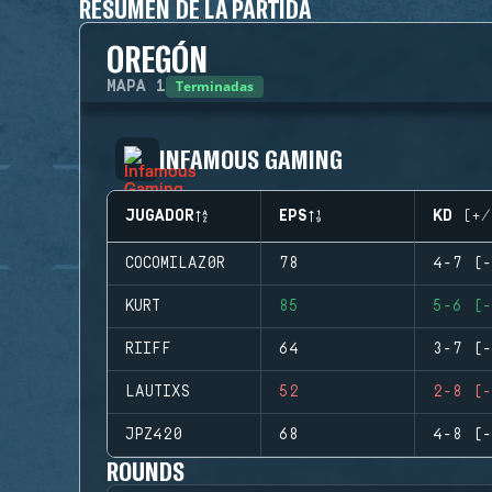
RESUMEN DE LA PARTIDA
OREGÓN
Terminadas
MAPA
1
INFAMOUS GAMING
JUGADOR
EPS
KD (+/
COCOMILAZ0R
78
4-7 (-
KURT
85
5-6 (-
RIIFF
64
3-7 (-
LAUTIXS
52
2-8 (-
JPZ420
68
4-8 (-
ROUNDS