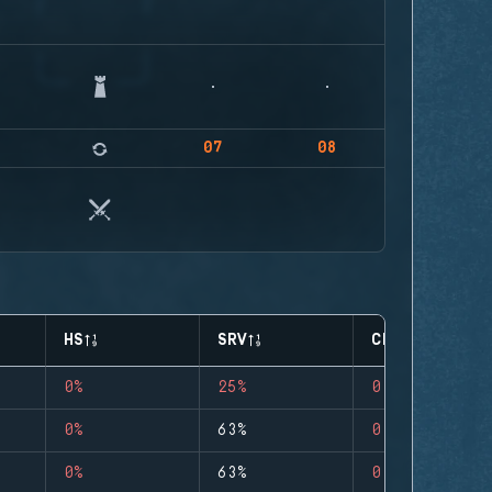
07
08
HS
SRV
CLUTCHES
0%
25%
0
0%
63%
0
0%
63%
0