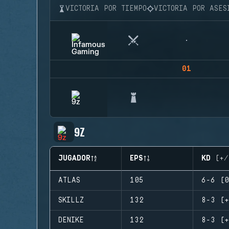
VICTORIA POR TIEMPO
VICTORIA POR ASES
01
9Z
JUGADOR
EPS
KD (+/
ATLAS
105
6-6 (0
SKILLZ
132
8-3 (+
DENIKE
132
8-3 (+