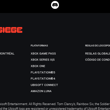
PLATAFORMAS
REGLAS DE LOS ESPO
MONTRÉAL
XBOX GAME PASS
REGLAS GLOBAL
XBOX SERIES X|S
CÓDIGO DE CON
XBOX ONE
PLAYSTATION®5
PLAYSTATION®4
UBISOFT CONNECT
AMAZON LUNA
soft Entertainment. All Rights Reserved. Tom Clancy’s, Rainbow Six, the Soldier 
nd the Ubisoft logo are registered or unregistered trademarks of Ubisoft Enterta