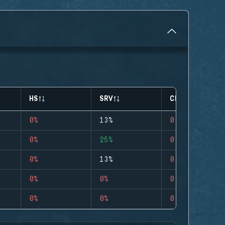
HS
SRV
CLUTCHES
0%
13%
0
0%
25%
0
0%
13%
0
0%
0%
0
0%
0%
0