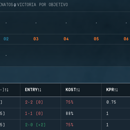
INATOS
VICTORIA POR OBJETIVO
02
03
04
05
06
-)
ENTRY
KOST
KPR
)
2-2 (0)
75%
0.75
5)
1-1 (0)
88%
1
5)
2-0 (+2)
75%
1