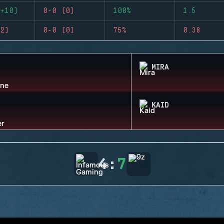
+10)
0-0 (0)
100%
1.5
2)
0-0 (0)
75%
0.38
MIRA
KAID
4
:
7