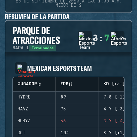
28 DE SEPTIEMBRE DE 2020 A LAS 1:00 A.M.
MEJOR DE 2
RESUMEN DE LA PARTIDA
PARQUE DE
3
:
7
ATRACCIONES
Terminadas
MAPA
1
MEXICAN ESPORTS TEAM
JUGADOR
EPS
KD (+/-)
HYDRE
89
7-8 (-1)
RAVZ
75
4-7 (-3)
RUBYZ
66
3-7 (-4)
DOT
104
8-7 (+1)