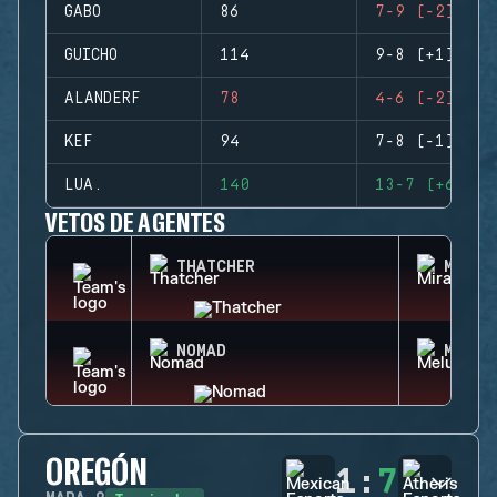
GABO
86
7-9 (-2)
GUICHO
114
9-8 (+1)
ALANDERF
78
4-6 (-2)
KEF
94
7-8 (-1)
LUA.
140
13-7 (+6)
VETOS DE AGENTES
THATCHER
MIRA
NOMAD
MELUS
OREGÓN
1
:
7