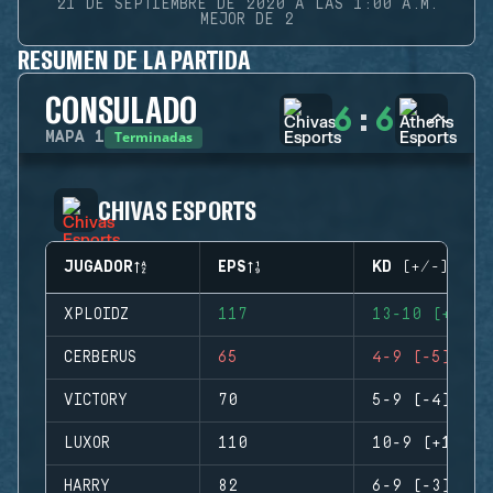
21 DE SEPTIEMBRE DE 2020 A LAS 1:00 A.M.
MEJOR DE 2
RESUMEN DE LA PARTIDA
CONSULADO
6
:
6
Terminadas
MAPA
1
CHIVAS ESPORTS
JUGADOR
EPS
KD (+/-)
XPLOIDZ
117
13-10 (+3)
CERBERUS
65
4-9 (-5)
VICTORY
70
5-9 (-4)
LUXOR
110
10-9 (+1)
HARRY
82
6-9 (-3)