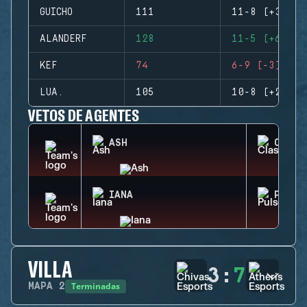
GUICHO
111
11-8 (+3)
ALANDERF
128
11-5 (+6)
KEF
74
6-9 (-3)
LUA.
105
10-8 (+2)
VETOS DE AGENTES
ASH
CLASH
IANA
PULSE
VILLA
3
:
7
Terminadas
MAPA
2