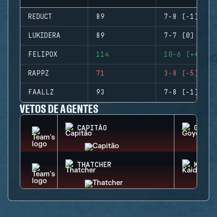
REDUCT
89
7-8 (-1)
LUKIDERA
89
7-7 (0)
FELIPOX
114
10-6 (+4)
RAPPZ
71
3-8 (-5)
FAALLZ
93
7-8 (-1)
VETOS DE AGENTES
CAPITÃO
GOYO
THATCHER
KAID