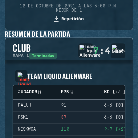
12 DE OCTUBRE DE 2021 A LAS 6:00 P.M.
MEJOR DE 1
Repetición
RESUMEN DE LA PARTIDA
CLUB
7
:
4
Terminadas
MAPA
1
TEAM LIQUID ALIENWARE
JUGADOR
EPS
KD (+/-)
PALUH
91
6-6 (0)
PSK1
87
6-6 (0)
NESKWGA
110
9-7 (+2)