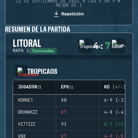
12 DE SEPTIEMBRE DE 2021 A LAS 4:00 P.M.
MEJOR DE 1
Repetición
RESUMEN DE LA PARTIDA
LITORAL
4
:
7
Terminadas
MAPA
1
TROPICAOS
JUGADOR
EPS
KD (+/-)
HORNET
80
6-9 (-3)
DRUNKKZZ
67
4-8 (-4)
VITTZZZ
93
8-7 (+1)
VNX
67
4-9 (-5)