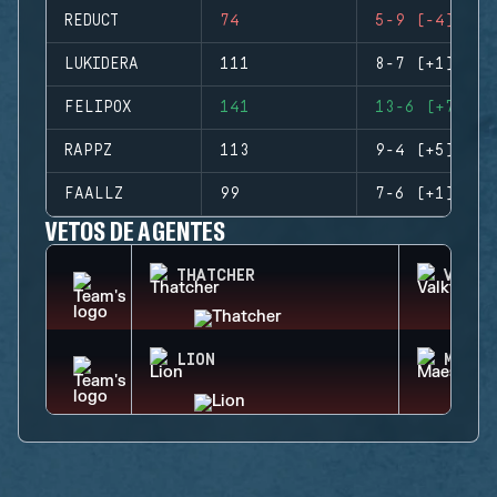
REDUCT
74
5-9 (-4)
LUKIDERA
111
8-7 (+1)
FELIPOX
141
13-6 (+7)
RAPPZ
113
9-4 (+5)
FAALLZ
99
7-6 (+1)
VETOS DE AGENTES
THATCHER
VALKY
LION
MAEST