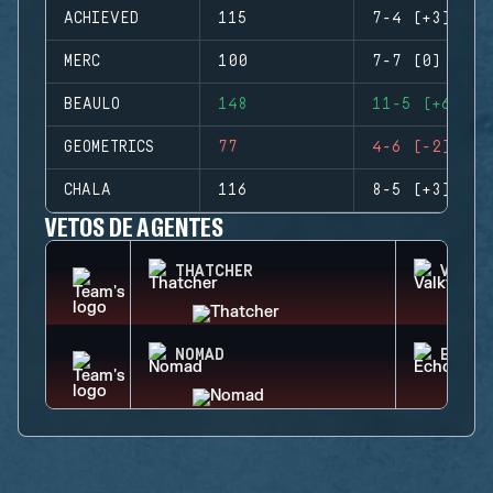
ACHIEVED
115
7-4 (+3)
MERC
100
7-7 (0)
BEAULO
148
11-5 (+6)
GEOMETRICS
77
4-6 (-2)
CHALA
116
8-5 (+3)
VETOS DE AGENTES
THATCHER
VALKY
NOMAD
ECHO