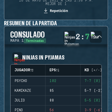
16 DE MAYO DE 2021 A LAS 2:30 P.M.
MEJOR DE 1
Repetición
RESUMEN DE LA PARTIDA
CONSULADO
2
:
7
Terminadas
MAPA
1
NINJAS IN PYJAMAS
JUGADOR
EPS
KD (+/-)
PSYCHO
102
7-7 (0)
KAMIKAZE
85
5-7 (-2)
JULIO
88
5-5 (0)
PINO
56
3-9 (-6)