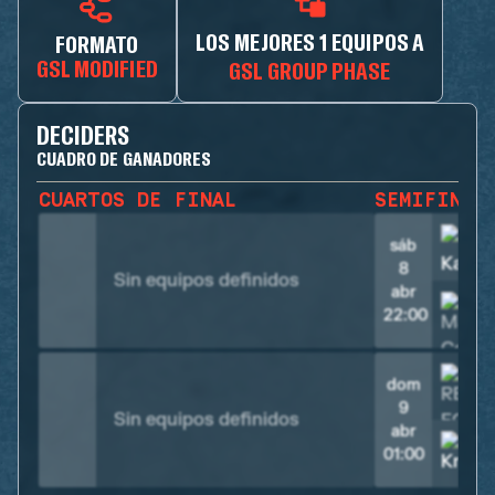
LOS MEJORES 1 EQUIPOS A
FORMATO
GSL MODIFIED
GSL GROUP PHASE
DECIDERS
CUADRO DE GANADORES
CUARTOS DE FINAL
SEMIFINAL
sáb
8
Sin equipos definidos
abr
22:00
dom
9
Sin equipos definidos
abr
01:00