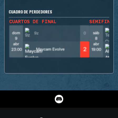
CUADRO DE PERDEDORES
CUARTOS DE FINAL
SEMIFINAL
dom
sáb
9z
0
9
8
abr
abr
2
Maycam Evolve
23:00
19:00