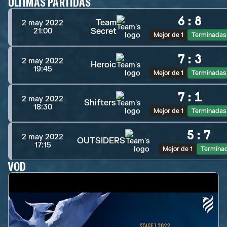
ÚLTIMAS PARTIDAS
6
:
8
Team
2 may 2022
Secret
21:00
Mejor de 1
Terminadas
7
:
3
2 may 2022
Heroic
19:45
Mejor de 1
Terminadas
7
:
1
2 may 2022
Shifters
18:30
Mejor de 1
Terminadas
5
:
7
2 may 2022
OUTSIDERS
17:15
Mejor de 1
Termina
VOD