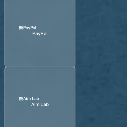
PayPal
Aim Lab