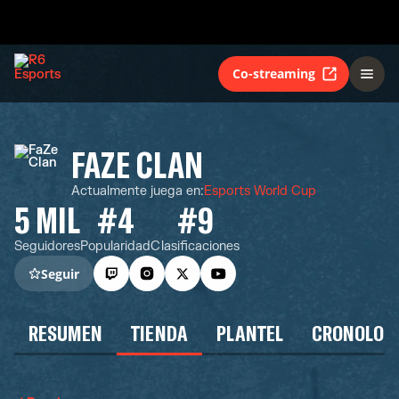
Co-streaming
FAZE CLAN
Actualmente juega en
:
Esports World Cup
5 MIL
#4
#9
Seguidores
Popularidad
Clasificaciones
Seguir
RESUMEN
TIENDA
PLANTEL
CRONOLOG