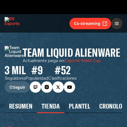
Co-streaming
TEAM LIQUID ALIENWARE
Actualmente juega en
:
Esports World Cup
3 MIL
#9
#52
Seguidores
Popularidad
Clasificaciones
Seguir
RESUMEN
TIENDA
PLANTEL
CRONOLOG