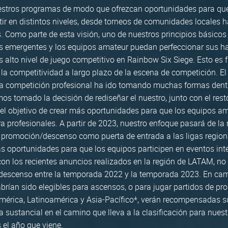
stros programas de modo que ofrezcan oportunidades para que
r en distintos niveles, desde torneos de comunidades locales 
. Como parte de esta visión, uno de nuestros principios básicos
os emergentes y los equipos amateur puedan perfeccionar sus ha
s alto nivel de juego competitivo en Rainbow Six Siege. Esto es
 la competitividad a largo plazo de la escena de competición. E
a competición profesional ha ido tomando muchas formas dentr
mos tomado la decisión de rediseñar el nuestro, junto con el rest
el objetivo de crear más oportunidades para que los equipos a
a profesionales. A partir de 2023, nuestro enfoque pasará de l
e promoción/descenso como puerta de entrada a las ligas regiona
s oportunidades para que los equipos participen en eventos int
 con los recientes anuncios realizados en la región de LATAM, no
escenso entre la temporada 2022 y la temporada 2023. En cam
brían sido elegibles para ascensos, o para jugar partidos de pr
mérica, Latinoamérica y Asia-Pacífico*, verán recompensadas 
a sustancial en el camino que lleva a la clasificación para nues
 el año que viene.