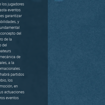
 los jugadores
hasta eventos
 es garantizar
bilidades, y
 fundamental
l concepto del
o de la
o del
mateurs
a mecánica de
les, a la
ernacionales.
 habrá partidos
bio, los
omoción, en
sus actuaciones
tros eventos