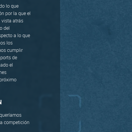
do lo que
n por la que el
vista atrás
o del
specto a lo que
os los
mos cumplir
ports de
ado el
ones
 próximo
N
 queríamos
la competición