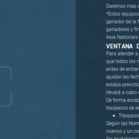
Daremos más de
*Estos equipos 
ganador de la 
ganadores y fi
Asia Nationals
VENTANA 
Para atender a
que todos los 
antes de entra
ajustar las fec
estaba previsto
llevará a cabo 
De forma excep
traspasos se am
Traspaso
Según las Norm
nuevos y un co
Six Invitational