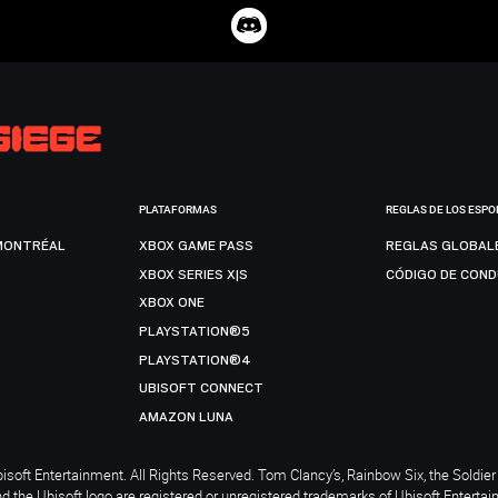
PLATAFORMAS
REGLAS DE LOS ESPO
MONTRÉAL
XBOX GAME PASS
REGLAS GLOBAL
XBOX SERIES X|S
CÓDIGO DE CON
XBOX ONE
PLAYSTATION®5
PLAYSTATION®4
UBISOFT CONNECT
AMAZON LUNA
soft Entertainment. All Rights Reserved. Tom Clancy’s, Rainbow Six, the Soldier 
nd the Ubisoft logo are registered or unregistered trademarks of Ubisoft Enterta