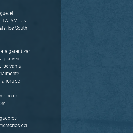
gue, el
ón LATAM, los
als, los South
para garantizar
 por venir,
, se van a
icialmente
y ahora se
entana de
os:
ugadores
ficatorios del