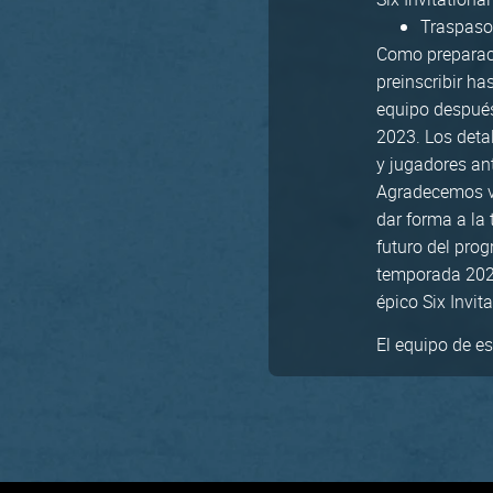
Traspaso
Como preparaci
preinscribir ha
equipo después
2023. Los deta
y jugadores an
Agradecemos v
dar forma a la
futuro del pro
temporada 2022
épico Six Invita
El equipo de e