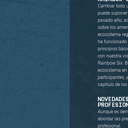
Cambiar todo u
puede suponer p
pasado año, ad
sobre los ante
ecosistema reg
ha funcionado 
principios bás
con nuestra vi
Rainbow Six. B
ecosistema en 
participantes,
capítulo de lo
NOVEDADE
PROFESIO
Aunque es dem
abordar las pr
profesional.