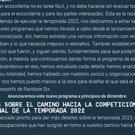
n ecosistema no es tarea fácil, y no debe hacerse sin evaluar to
ara el ecosistema y para las partes interesadas. Esta es la razó
emás de ejecutar la temporada 2022, nos dedicamos a echar la 
riores programas que hemos llevado a cabo desde el lanzamient
ionalizado. Así, hemos extraído una valiosa información con re
bien y lo que necesita mejoras o rediseños. También establecim
icos que fueron, y siguen siendo, fundamentales para que poda
sión, a medida que continuamos dando forma al programa de es
asándonos en eso, hemos estudiado cada detalle: hemos analiz
su totalidad, hemos hablado con nuestros socios y organizaci
 y nos hemos puesto manos a la obra para diseñar el que será el
s esports de Rainbow Six.
Anunciaremos este nuevo programa a principios de diciembre.
S SOBRE EL CAMINO HACIA LA COMPETICIÓ
NAL DE LA TEMPORADA 2022
asiado pronto para dar más detalles sobre la temporada 2023,
eocupaciones que han surgido en torno a nuestro camino hacia 