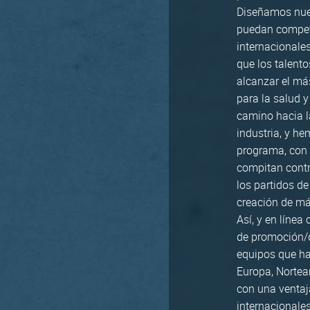
Diseñamos nue
puedan competi
internacionales
que los talent
alcanzar el má
para la salud y
camino hacia l
industria, y he
programa, con 
compitan contr
los partidos d
creación de má
Así, y en línea
de promoción/d
equipos que ha
Europa, Nortea
con una ventaj
internacionales