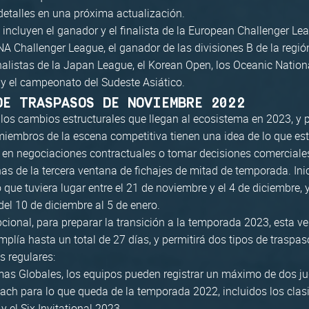
talles en una próxima actualización.
incluyen el ganador y el finalista de la European Challenger Lea
NA Challenger League, el ganador de las divisiones B de la regi
nalistas de la Japan League, el Korean Open, los Oceanic Nation
 y el campeonato del Sudeste Asiático.
DE TRASPASOS DE NOVIEMBRE 2022
 los cambios estructurales que llegan al ecosistema en 2023, y 
miembros de la escena competitiva tienen una idea de lo que está
r en negociaciones contractuales o tomar decisiones comerciales
has de la tercera ventana de fichajes de mitad de temporada. In
 que tuviera lugar entre el 21 de noviembre y el 4 de diciembre, 
del 10 de diciembre al 5 de enero.
cional, para preparar la transición a la temporada 2023, esta v
plía hasta un total de 27 días, y permitirá dos tipos de traspas
s regulares:
as Globales, los equipos pueden registrar un máximo de dos j
ach para lo que queda de la temporada 2022, incluidos los clasi
 y el Six Invitational 2023.