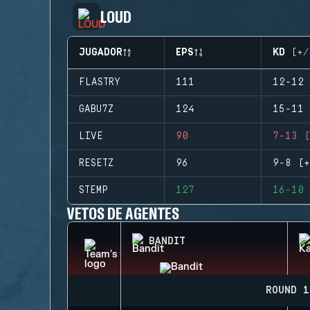
LOUD
JUGADOR
EPS
KD (+/
FLASTRY
111
12-12 
GABU7Z
124
15-11 
LIVE
90
7-13 (
RESETZ
96
9-8 (+
STEMP
127
16-10 
VETOS DE AGENTES
BANDIT
ROUND 1