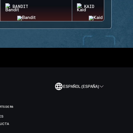
BANDIT
KAID
ESPAÑOL (ESPAÑA)
RTS DE R6
ES
DUCTA