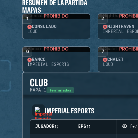
RESUMEN DE LA PARTIDA
MAPAS
PROHIBIDO
PROHIB
1
2
CONSULADO
NIGHTHAVEN 
LOUD
IMPERIAL ESPO
PROHIBIDO
PROHIB
6
7
BANCO
CHALET
IMPERIAL ESPORTS
LOUD
CLUB
Terminadas
MAPA
1
IMPERIAL ESPORTS
JUGADOR
EPS
KD (+/