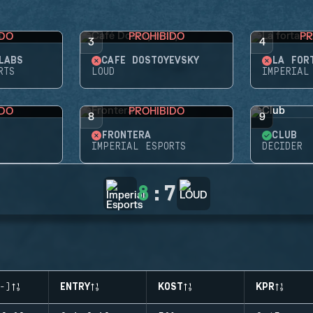
IDO
PROHIBIDO
PR
3
4
LABS
CAFÉ DOSTOYEVSKY
LA FOR
RTS
LOUD
IMPERIAL
IDO
PROHIBIDO
8
9
FRONTERA
CLUB
IMPERIAL ESPORTS
DECIDER
8
:
7
-)
ENTRY
KOST
KPR