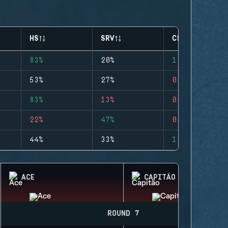
HS
SRV
CLUTCHES
83%
20%
1
53%
27%
0
83%
13%
0
22%
47%
0
44%
33%
1
ACE
CAPITÃO
ROUND 7