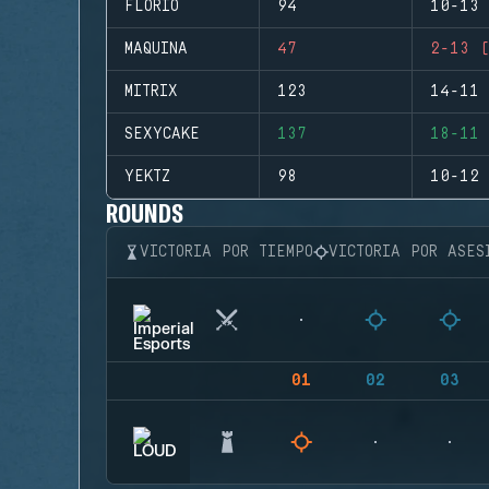
FLORIO
94
10-13 
MAQUINA
47
2-13 (
MITRIX
123
14-11 
SEXYCAKE
137
18-11 
YEKTZ
98
10-12 
ROUNDS
VICTORIA POR TIEMPO
VICTORIA POR ASES
01
02
03