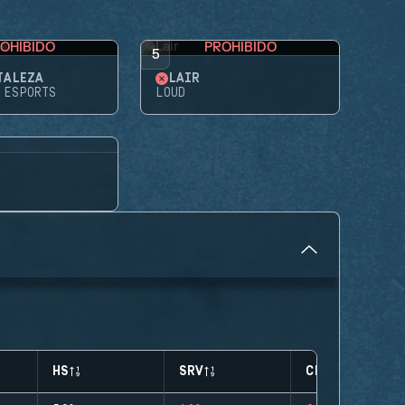
OHIBIDO
PROHIBIDO
5
TALEZA
LAIR
 ESPORTS
LOUD
HS
SRV
CLUTCHES