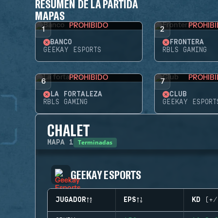
RESUMEN DE LA PARTIDA
MAPAS
PROHIBIDO
PROHIB
1
2
BANCO
FRONTERA
GEEKAY ESPORTS
RBLS GAMING
PROHIBIDO
PROHIB
6
7
LA FORTALEZA
CLUB
RBLS GAMING
GEEKAY ESPORT
CHALET
Terminadas
MAPA
1
GEEKAY ESPORTS
JUGADOR
EPS
KD (+/