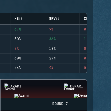
HS
SRV
CLUTCHES
67%
9%
0
50%
36%
1
0%
18%
0
60%
27%
0
44%
9%
0
AZAMI
DENARI
ROUND 7