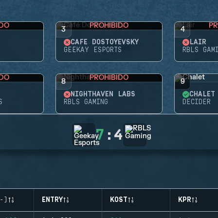
IDO
PROHIBIDO
PR
3
4
CAFÉ DOSTOYEVSKY
LAIR
GEEKAY ESPORTS
RBLS GAM
IDO
PROHIBIDO
8
9
NIGHTHAVEN LABS
CHALET
S
RBLS GAMING
DECIDER
7
:
4
-)
ENTRY
KOST
KPR