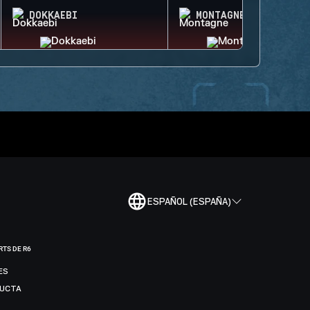
DOKKAEBI
MONTAGNE
ESPAÑOL (ESPAÑA)
RTS DE R6
ES
DUCTA