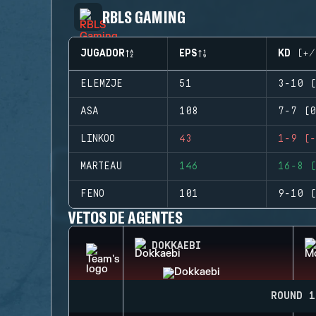
RBLS GAMING
JUGADOR
EPS
KD (+/
ELEMZJE
51
3-10 (
ASA
108
7-7 (0
LINKOO
43
1-9 (-
MARTEAU
146
16-8 (
FENO
101
9-10 (
VETOS DE AGENTES
DOKKAEBI
ROUND 1