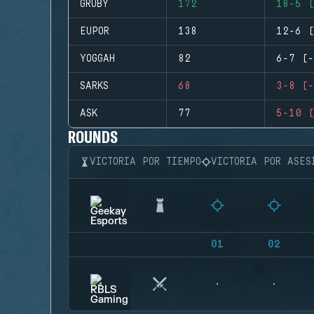
GRUBY
172
18-5 (
EUPOR
138
12-6 (
YOGGAH
82
6-7 (-
SARKS
68
3-8 (-
ASK
77
5-10 (
ROUNDS
VICTORIA POR TIEMPO
VICTORIA POR ASES
01
02