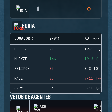
FURIA
JUGADOR
EPS
KD (+/-)
HERDSZ
98
12-13 (-1)
KHEYZE
144
19-8 (+11)
FELIPOX
85
8-8 (0)
NADE
85
7-11 (-4)
JV92
86
8-10 (-2)
VETOS DE AGENTES
ACE
YING