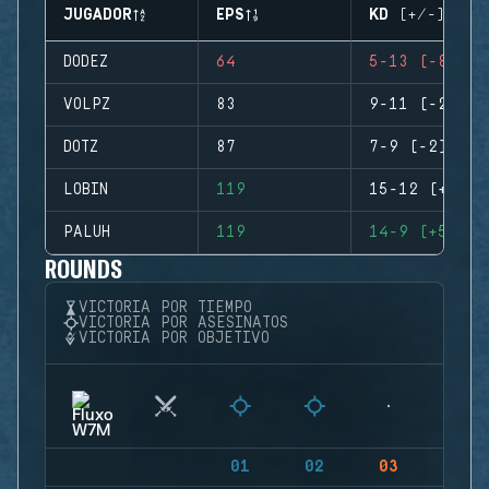
JUGADOR
EPS
KD (+/-)
DODEZ
64
5-13 (-8)
VOLPZ
83
9-11 (-2)
DOTZ
87
7-9 (-2)
LOBIN
119
15-12 (+3)
PALUH
119
14-9 (+5)
ROUNDS
VICTORIA POR TIEMPO
VICTORIA POR ASESINATOS
VICTORIA POR OBJETIVO
01
02
03
04