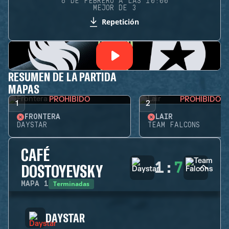
6 DE FEBRERO A LAS 10:00
MEJOR DE 3
Repetición
RESUMEN DE LA PARTIDA
MAPAS
PROHIBIDO
PROHIBIDO
1
2
FRONTERA
LAIR
DAYSTAR
TEAM FALCONS
CAFÉ
1
:
7
DOSTOYEVSKY
Terminadas
MAPA
1
DAYSTAR