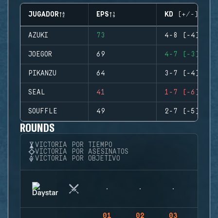
JUGADOR
EPS
KD (+/-)
AZUKI
73
4-8 (-4)
JOEGOR
69
4-7 (-3)
PIKANZU
64
3-7 (-4)
SEAL
41
1-7 (-6)
SOUFFLE
49
2-7 (-5)
ROUNDS
VICTORIA POR TIEMPO
VICTORIA POR ASESINATOS
VICTORIA POR OBJETIVO
01
02
03
04