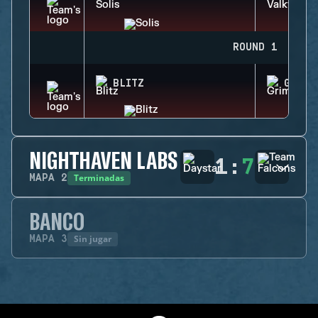
ROUND 1
BLITZ
GRIM
NIGHTHAVEN LABS
1
:
7
Terminadas
MAPA
2
BANCO
Sin jugar
MAPA
3