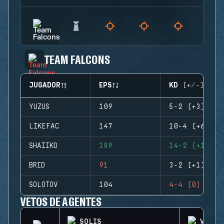
TEAM FALCONS
JUGADOR
EPS
KD (+/-)
YUZUS
109
5-2 (+3)
LIKEFAC
147
10-4 (+6)
SHAIIKO
189
14-2 (+12)
BRID
91
3-2 (+1)
SOLOTOV
104
4-4 (0)
VETOS DE AGENTES
SOLIS
VALKY