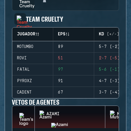
TEAM CRUELTY
JUGADOR
EPS
KD (+/-)
MOTUMBO
89
5-7 (-2)
ROVI
51
2-7 (-5)
FATAL
97
5-6 (-1)
PYROXZ
91
4-7 (-3)
CADENT
67
3-7 (-4)
VETOS DE AGENTES
AZAMI
MUTE