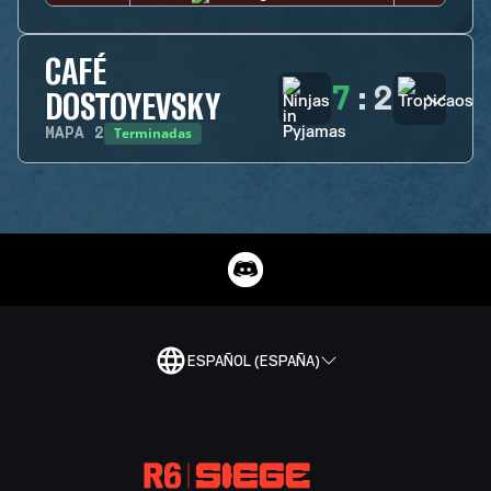
CAFÉ
7
:
2
DOSTOYEVSKY
Terminadas
MAPA
2
ESPAÑOL (ESPAÑA)