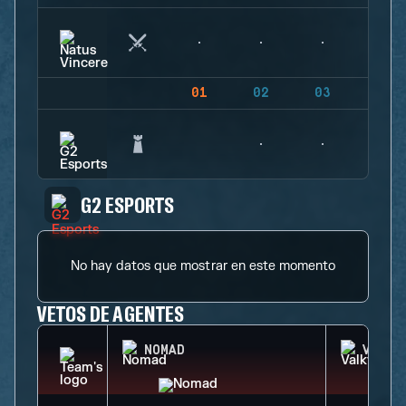
01
02
03
04
G2 ESPORTS
No hay datos que mostrar en este momento
VETOS DE AGENTES
NOMAD
VALKY