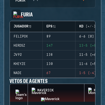
FURIA
JUGADOR
EPS
KD (+/-)
FELIPOX
89
6-6 (0)
HERDSZ
147
13-5 (+8)
JV92
138
11-5 (+6)
KHEYZE
130
11-6 (+5)
NADE
67
1-5 (-4)
VETOS DE AGENTES
MAVERICK
MONTA