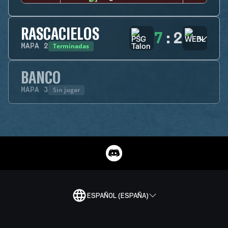
RASCACIELOS
7
:
2
Terminadas
MAPA
2
BANCO
Sin jugar
MAPA
3
ESPAÑOL (ESPAÑA)