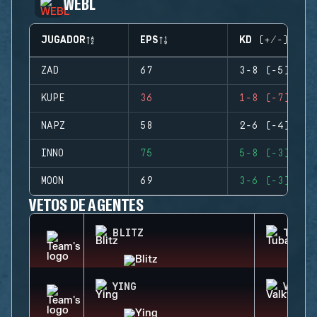
WEBL
JUGADOR
EPS
KD (+/-)
ZAD
67
3-8 (-5)
KUPE
36
1-8 (-7)
NAPZ
58
2-6 (-4)
INNO
75
5-8 (-3)
MOON
69
3-6 (-3)
VETOS DE AGENTES
BLITZ
TUBAR
YING
VALKY