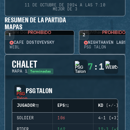
11 DE OCTUBRE DE 2024 A LAS 7:10
MEJOR DE 3
RESUMEN DE LA PARTIDA
MAPAS
PROHIBIDO
PROHIBIDO
1
2
CAFÉ DOSTOYEVSKY
NIGHTHAVEN LABS
WEBL
PSG TALON
CHALET
7
:
1
Terminadas
MAPA
1
PSG TALON
JUGADOR
EPS
KD (+/-)
SOLDIER
106
4-1 (+3)
RIDER
162
12-3 (+9)