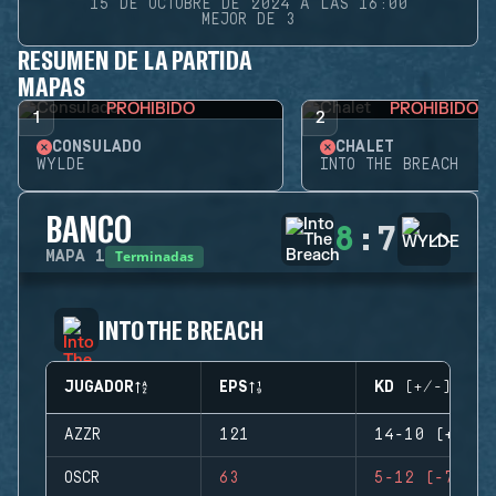
15 DE OCTUBRE DE 2024 A LAS 16:00
MEJOR DE 3
RESUMEN DE LA PARTIDA
MAPAS
PROHIBIDO
PROHIBIDO
1
2
CONSULADO
CHALET
WYLDE
INTO THE BREACH
BANCO
8
:
7
Terminadas
MAPA
1
INTO THE BREACH
JUGADOR
EPS
KD (+/-)
AZZR
121
14-10 (+4)
OSCR
63
5-12 (-7)