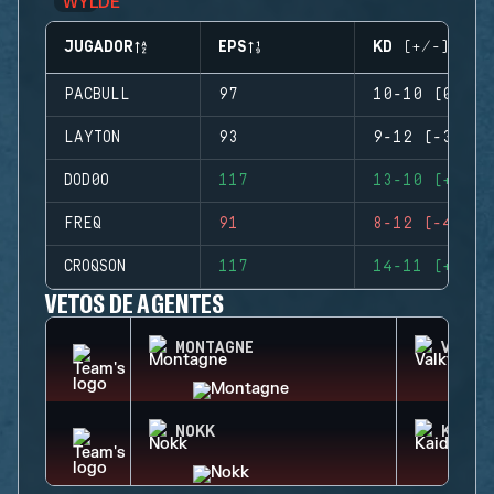
JUGADOR
EPS
KD (+/-)
PACBULL
97
10-10 (0)
LAYTON
93
9-12 (-3)
DOD0O
117
13-10 (+3)
FREQ
91
8-12 (-4)
CROQSON
117
14-11 (+3)
VETOS DE AGENTES
MONTAGNE
VALKY
NOKK
KAID