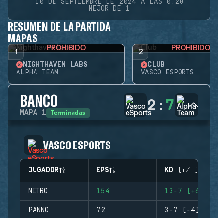
10 DE SEPTIEMBRE DE 2024 A LAS 0:20
MEJOR DE 1
RESUMEN DE LA PARTIDA
MAPAS
PROHIBIDO
PROHIBIDO
1
2
NIGHTHAVEN LABS
CLUB
ALPHA TEAM
VASCO ESPORTS
BANCO
2
:
7
Terminadas
MAPA
1
VASCO ESPORTS
JUGADOR
EPS
KD (+/-)
NITRO
154
13-7 (+6)
PANNO
72
3-7 (-4)