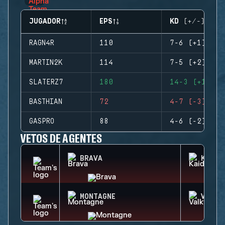
JUGADOR
EPS
KD (+/-)
RAGN4R
110
7-6 (+1)
MARTIN2K
114
7-5 (+2)
SLATERZ7
180
14-3 (+11)
BASTHIAN
72
4-7 (-3)
GASPRO
88
4-6 (-2)
VETOS DE AGENTES
BRAVA
KAID
MONTAGNE
VALKY