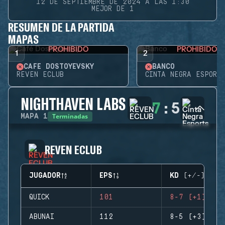
12 DE SEPTIEMBRE DE 2024 A LAS 1:30
MEJOR DE 1
RESUMEN DE LA PARTIDA
MAPAS
PROHIBIDO
PROHIBIDO
1
2
CAFÉ DOSTOYEVSKY
BANCO
REVEN ECLUB
CINTA NEGRA ESPORTS
NIGHTHAVEN LABS
7
:
5
Terminadas
MAPA
1
REVEN ECLUB
JUGADOR
EPS
KD (+/-)
QUICK
101
8-7 (+1)
ABUNAI
112
8-5 (+3)