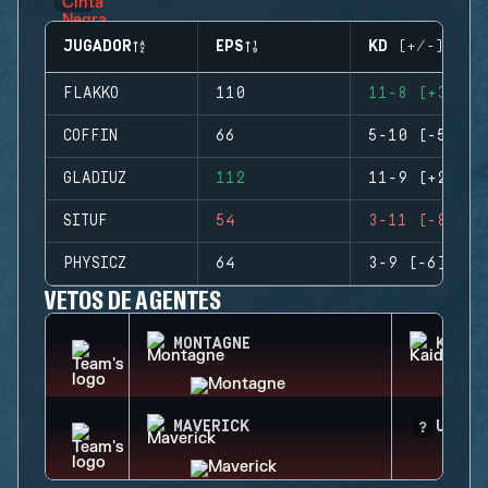
JUGADOR
EPS
KD (+/-)
FLAKKO
110
11-8 (+3)
COFFIN
66
5-10 (-5)
GLADIUZ
112
11-9 (+2)
SITUF
54
3-11 (-8)
PHYSICZ
64
3-9 (-6)
VETOS DE AGENTES
MONTAGNE
KAID
MAVERICK
UNKNO