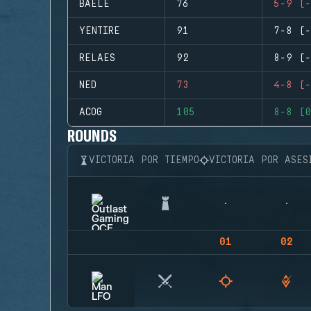
BAELE
76
5-9 (-
YENTIRE
91
7-8 (-
RELAES
92
8-9 (-
NED
73
4-8 (-
ACOG
105
8-8 (0
ROUNDS
VICTORIA POR TIEMPO
VICTORIA POR ASES
01
02