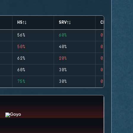
HS
SRV
CLUTCHES
56%
60%
0
50%
40%
0
62%
20%
0
60%
30%
0
75%
30%
0