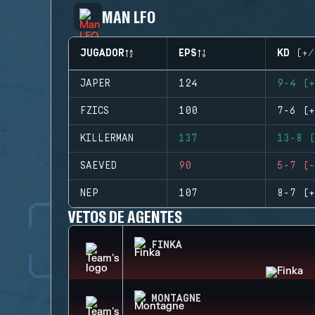
MAN LFO
JUGADOR
EPS
KD (+/
JAPER
124
9-4 (+
FZICS
100
7-6 (+
KILLERMAN
137
13-8 (
SAEVED
90
5-7 (-
NEP
107
8-7 (+
VETOS DE AGENTES
FINKA
MONTAGNE