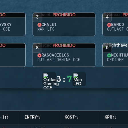
IDO
PROHIBIDO
PR
3
4
EVSKY
CHALET
BANCO
G OCE
MAN LFO
OUTLAST 
IDO
PROHIBIDO
8
9
RASCACIELOS
NIGHTH
OUTLAST GAMING OCE
DECIDER
3
:
7
-)
ENTRY
KOST
KPR