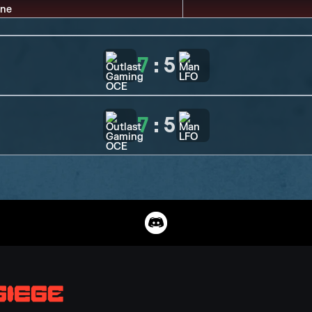
7
:
5
7
:
5