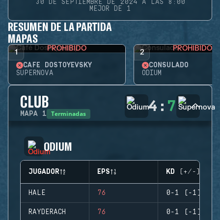
30 DE SEPTIEMBRE DE 2024 A LAS 8:00
MEJOR DE 1
RESUMEN DE LA PARTIDA
MAPAS
PROHIBIDO
PROHIBIDO
1
2
CAFÉ DOSTOYEVSKY
CONSULADO
SUPERNOVA
ODIUM
CLUB
4
:
7
Terminadas
MAPA
1
ODIUM
JUGADOR
EPS
KD (+/-)
HALE
76
0-1 (-1)
RAYDERACH
76
0-1 (-1)