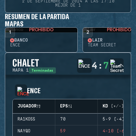
2 DE SEPTIEMBRE DE 2024 A LAS 17:10
MEJOR DE 1
RESUMEN DE LA PARTIDA
MAPAS
PROHIBIDO
PROHIBIDO
1
2
BANCO
LAIR
ENCE
TEAM SECRET
CHALET
4
:
7
Terminadas
MAPA
1
ENCE
JUGADOR
EPS
KD (+/-)
RA1KOSS
70
5-9 (-4)
NAYQO
59
4-10 (-6)