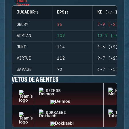
JUGADOR
EPS
KD (+/-)
GRUBY
86
7-9 (-2)
ADRIAN
139
13-7 (+6)
JUME
114
8-6 (+2)
VIRTUE
112
9-7 (+2)
SAVAGE
93
6-7 (-1)
VETOS DE AGENTES
DEIMOS
MELUS
DOKKAEBI
TUBAR