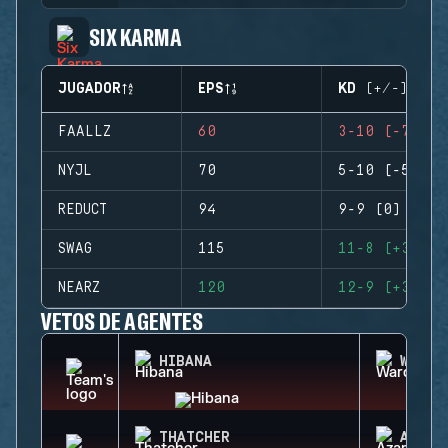
SIX KARMA
JUGADOR
EPS
KD (+/-)
FAALLZ
60
3-10 (-7)
NYJL
70
5-10 (-5)
REDUCT
94
9-9 (0)
SWAG
115
11-8 (+3)
NEARZ
120
12-9 (+3)
VETOS DE AGENTES
HIBANA
WARDE
THATCHER
AZAMI