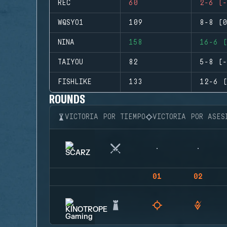
REC
60
2-6 (-
WQSYO1
109
8-8 (0
NINA
158
16-6 (
TAIYOU
82
5-8 (-
FISHLIKE
133
12-6 (
ROUNDS
VICTORIA POR TIEMPO
VICTORIA POR ASES
01
02