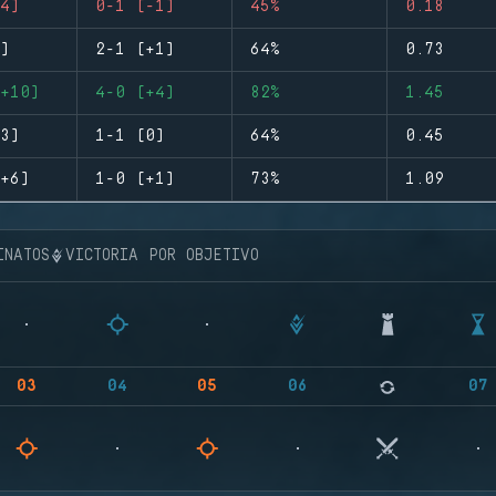
4)
0-1 (-1)
45%
0.18
)
2-1 (+1)
64%
0.73
+10)
4-0 (+4)
82%
1.45
3)
1-1 (0)
64%
0.45
+6)
1-0 (+1)
73%
1.09
INATOS
VICTORIA POR OBJETIVO
03
04
05
06
07