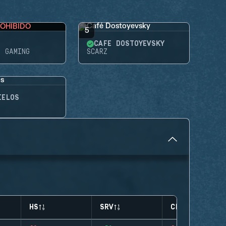
OHIBIDO
5
CAFÉ DOSTOYEVSKY
E GAMING
SCARZ
IELOS
HS
SRV
CLUTCHES