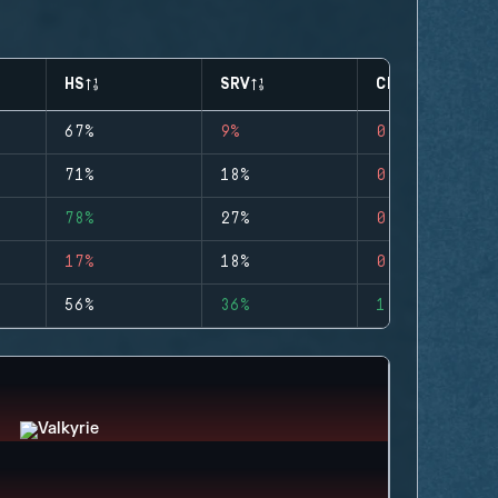
HS
SRV
CLUTCHES
67%
9%
0
71%
18%
0
78%
27%
0
17%
18%
0
56%
36%
1