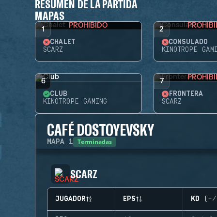
RESUMEN DE LA PARTIDA
MAPAS
PROHIBIDO
PROHIB
1
2
CHALET
CONSULADO
SCARZ
KINOTROPE GAM
PROHIB
6
7
CLUB
FRONTERA
KINOTROPE GAMING
SCARZ
CAFÉ DOSTOYEVSKY
Terminadas
MAPA
1
SCARZ
JUGADOR
EPS
KD (+/