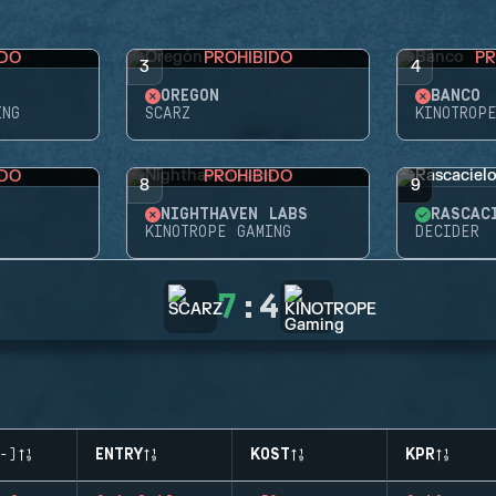
IDO
PROHIBIDO
PR
3
4
OREGÓN
BANCO
ING
SCARZ
KINOTROP
IDO
PROHIBIDO
8
9
NIGHTHAVEN LABS
RASCAC
KINOTROPE GAMING
DECIDER
7
:
4
-)
ENTRY
KOST
KPR