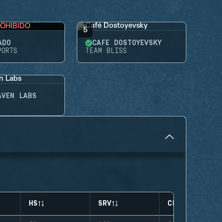
OHIBIDO
5
ADO
CAFÉ DOSTOYEVSKY
PORTS
TEAM BLISS
AVEN LABS
HS
SRV
CLUTCHES