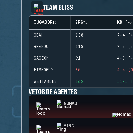
TEAM BLISS
JUGADOR
EPS
KD (+/
ODAH
138
9-4 (+
BRENDO
118
7-5 (+
SAGEON
91
4-3 (+
FISHOGUY
85
4-4 (0
WETTABLES
162
11-1 (
VETOS DE AGENTES
NOMAD
YING