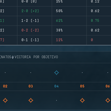
6)
0-0 (0)
25%
0.12
2)
2-0 (+2)
50%
0.62
1)
1-2 (-1)
62%
0.75
2)
0-2 (-2)
38%
0.62
7)
0-1 (-1)
12%
0
INATOS
VICTORIA POR OBJETIVO
02
03
04
05
06