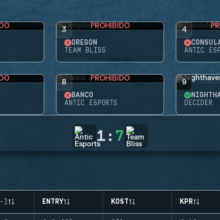
IDO
PROHIBIDO
PR
3
4
OREGÓN
CONSUL
TEAM BLISS
ANTIC ES
IDO
PROHIBIDO
8
9
BANCO
NIGHTH
ANTIC ESPORTS
DECIDER
1
:
7
-)
ENTRY
KOST
KPR