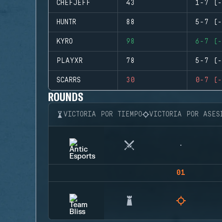
CHEFJEFF
43
1-7 (-
HUNTR
88
5-7 (-
KYRO
98
6-7 (-
PLAYXR
78
5-7 (-
SCARRS
30
0-7 (-
ROUNDS
VICTORIA POR TIEMPO
VICTORIA POR ASES
01