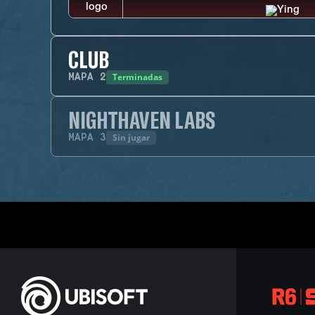
CLUB
Terminadas
MAPA
2
NIGHTHAVEN LABS
Sin jugar
MAPA
3