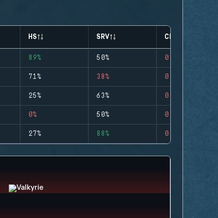
HS
SRV
CLUTCHES
89%
50%
0
71%
38%
0
25%
63%
0
0%
50%
0
27%
88%
0