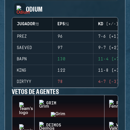
ODIUM
JUGADOR
EPS
KD (+/-)
PREZ
96
7-6 (+1)
SAEVED
97
9-7 (+2)
BAPN
130
11-4 (+7)
KING
122
11-8 (+3)
DIRTYY
78
4-7 (-3)
VETOS DE AGENTES
GRIM
FENRI
DEIMOS
VALKY