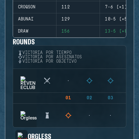
CROQSON
112
7-6 (+1)
ABUNAI
129
10-5 (+5)
DRAW
156
13-5 (+8)
ROUNDS
VICTORIA POR TIEMPO
VICTORIA POR ASESINATOS
VICTORIA POR OBJETIVO
01
02
03
04
ORGLESS