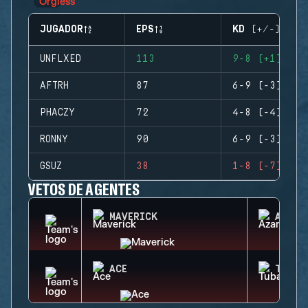
JUGADOR
EPS
KD (+/-)
UNFLXED
113
9-8 (+1)
AFTRH
87
6-9 (-3)
PHACZY
72
4-8 (-4)
RONNY
90
6-9 (-3)
GSUZ
38
1-8 (-7)
VETOS DE AGENTES
MAVERICK
AZAMI
ACE
TUBAR