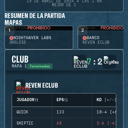
18 DE ABRIL DE 2024 A LAS 1:00
MEJOR DE 1
RESUMEN DE LA PARTIDA
MAPAS
PROHIBIDO
PROHIBIDO
1
2
NIGHTHAVEN LABS
BANCO
ORGLESS
REVEN ECLUB
CLUB
7
:
2
Terminadas
MAPA
1
REVEN ECLUB
JUGADOR
EPS
KD (+/-)
QUICK
133
10-4 (+6)
SKEPTIC
68
2-6 (-4)