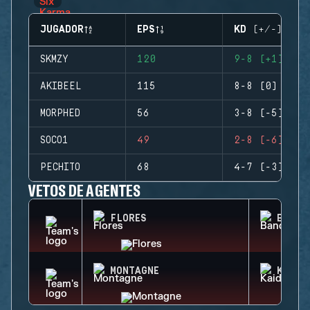
JUGADOR
EPS
KD (+/-)
SKMZY
120
9-8 (+1)
AKIBEEL
115
8-8 (0)
MORPHED
56
3-8 (-5)
SOCO1
49
2-8 (-6)
PECHITO
68
4-7 (-3)
VETOS DE AGENTES
FLORES
BANDI
MONTAGNE
KAID