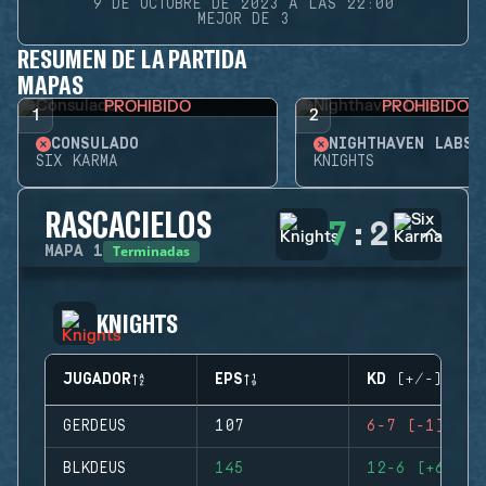
9 DE OCTUBRE DE 2023 A LAS 22:00
MEJOR DE 3
RESUMEN DE LA PARTIDA
MAPAS
PROHIBIDO
PROHIBIDO
1
2
CONSULADO
NIGHTHAVEN LABS
SIX KARMA
KNIGHTS
RASCACIELOS
7
:
2
Terminadas
MAPA
1
KNIGHTS
JUGADOR
EPS
KD (+/-)
GERDEUS
107
6-7 (-1)
BLKDEUS
145
12-6 (+6)